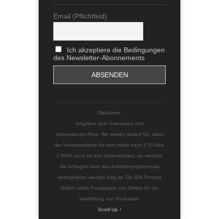
Email (Pflichtfeld)
Ich akzeptiere die Bedingungen
des Newsletter-Abonnements
Disclaimer:
Angaben über Interessen und
Interessenkonflikte: Wir weisen darauf hin, dass
der Verantwortliche für den Inhalt nach § 55 Abs.
2 RStV auch für das Unternehmen, an welches
die Anfragen über das Anforderungsformular
weitergeleitet werden tätig ist. Die SW Probata
GmbH erhält Provisionen von Dritten für die
Vermittlung von Produkten.
Scroll Up ↑