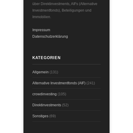
über Direktinvestments, AIFs (Alternative
Investmentfonds), Beteiligungen und
Immobilien.
Impressum
Datenschutzerklärung
KATEGORIEN
Allgemein
(131)
Alternative Investmentfonds (AIF)
(241)
crowdinvesting
(105)
Direktinvestments
(52)
Sonstiges
(69)