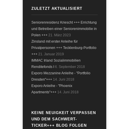
ZULETZT AKTUALISIERT
Seniorenresidenz Kriescht +++ Errichtung
und Betreiben einer Seniorenimmobilie in
Polen +++
21. März 2023
Zinsland mit erster Anleihe für
Privatpersonen +++ Tecklenburg-Portfolio
+++
21. Januar 2019
IMMAC Irland Sozialimmobilien
Renditefonds I
6. September 2018
Exporo Mezzanine Anleihe - "Portfolio
Dresden"+++
14. Juni 2018
Exporo Anleihe - "Phoenix
Apartments"+++
14. Juni 2018
KEINE NEUIGKEIT VERPASSEN
UND DEM SACHWERT-
TICKER+++ BLOG FOLGEN