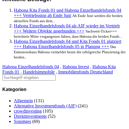
Habona Kita Fonds 01 und Habona Einzelhandelsfonds 04
+++ Vertriebsstop ab Ende Juni
Ab Ende Juni werden die beiden
aktuellen Fonds aus dem...
Habona Einzelhandelsfonds 04 als AIF wieder im Vertrieb
+++ Weitere Objekte angebunden +++
Sachwert-Ticker+++
berichtete Mitte vergangenen Jahres, dass Habona die beiden Fonds...
Habona Einzelhandelsfonds 04 und Kita Fonds 01 platziert
+++ Habona Einzelhandelsfonds 05 in Planung +++
Das
Emissionshaus Habona vermeldet heute die erfolgreiche Platzierung der
beiden...
Habona Einzelhandelsfonds 04
,
Habona Invest
,
Habona Kita
Fonds 01
,
Handelsimmobile
,
Immobilienfonds Deutschland
Kategorien
Allgemein
(131)
Alternative Investmentfonds (AIF)
(241)
crowdinvesting
(105)
Direktinvestments
(52)
Sonstiges
(69)