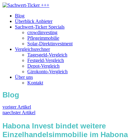
Blog
Überblick Anbieter
Sachwert-Ticker Specials
crowdinvesting
Pflegeimmobilie
Solar-Direktinvestment
Vergleichsrechner
Tagesgeld-Vergleich
Festgeld-Vergleich
Depot-Vergleich
Girokonto-Vergleich
Über uns
Kontakt
Blog
voriger Artikel
naechster Artikel
Habona Invest bindet weitere
Einzelhandelsimmobilie im Habona