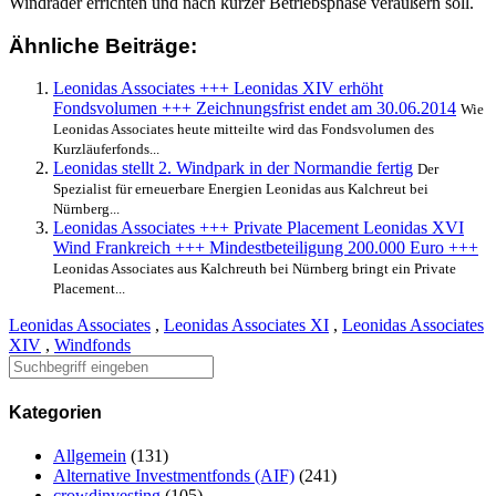
Windräder errichten und nach kurzer Betriebsphase veräußern soll.
Ähnliche Beiträge:
Leonidas Associates +++ Leonidas XIV erhöht
Fondsvolumen +++ Zeichnungsfrist endet am 30.06.2014
Wie
Leonidas Associates heute mitteilte wird das Fondsvolumen des
Kurzläuferfonds...
Leonidas stellt 2. Windpark in der Normandie fertig
Der
Spezialist für erneuerbare Energien Leonidas aus Kalchreut bei
Nürnberg...
Leonidas Associates +++ Private Placement Leonidas XVI
Wind Frankreich +++ Mindestbeteiligung 200.000 Euro +++
Leonidas Associates aus Kalchreuth bei Nürnberg bringt ein Private
Placement...
Leonidas Associates
,
Leonidas Associates XI
,
Leonidas Associates
XIV
,
Windfonds
Kategorien
Allgemein
(131)
Alternative Investmentfonds (AIF)
(241)
crowdinvesting
(105)