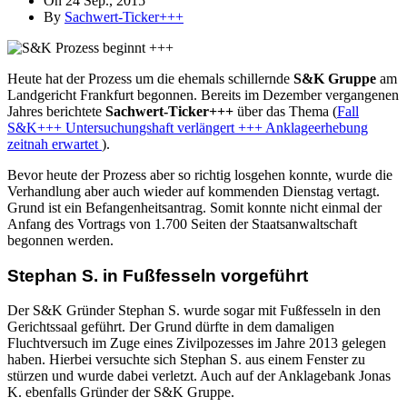
On 24 Sep., 2015
By
Sachwert-Ticker+++
Heute hat der Prozess um die ehemals schillernde
S&K Gruppe
am
Landgericht Frankfurt begonnen. Bereits im Dezember vergangenen
Jahres berichtete
Sachwert-Ticker+++
über das Thema (
Fall
S&K+++ Untersuchungshaft verlängert +++ Anklageerhebung
zeitnah erwartet
).
Bevor heute der Prozess aber so richtig losgehen konnte, wurde die
Verhandlung aber auch wieder auf kommenden Dienstag vertagt.
Grund ist ein Befangenheitsantrag. Somit konnte nicht einmal der
Anfang des Vortrags von 1.700 Seiten der Staatsanwaltschaft
begonnen werden.
Stephan S. in Fußfesseln vorgeführt
Der S&K Gründer Stephan S. wurde sogar mit Fußfesseln in den
Gerichtssaal geführt. Der Grund dürfte in dem damaligen
Fluchtversuch im Zuge eines Zivilpozesses im Jahre 2013 gelegen
haben. Hierbei versuchte sich Stephan S. aus einem Fenster zu
stürzen und wurde dabei verletzt. Auch auf der Anklagebank Jonas
K. ebenfalls Gründer der S&K Gruppe.