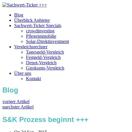
Blog
Überblick Anbieter
Sachwert-Ticker Specials
crowdinvesting
Pflegeimmobilie
Solar-Direktinvestment
Vergleichsrechner
Tagesgeld-Vergleich
Festgeld-Vergleich
Depot-Vergleich
Girokonto-Vergleich
Über uns
Kontakt
Blog
voriger Artikel
naechster Artikel
S&K Prozess beginnt +++