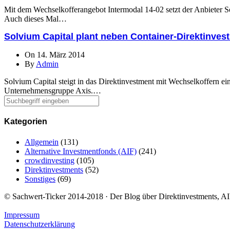
Mit dem Wechselkofferangebot Intermodal 14-02 setzt der Anbieter So
Auch dieses Mal…
Solvium Capital plant neben Container-Direktinves
On 14. März 2014
By
Admin
Solvium Capital steigt in das Direktinvestment mit Wechselkoffern ei
Unternehmensgruppe Axis.…
Kategorien
Allgemein
(131)
Alternative Investmentfonds (AIF)
(241)
crowdinvesting
(105)
Direktinvestments
(52)
Sonstiges
(69)
© Sachwert-Ticker 2014-2018 · Der Blog über Direktinvestments, AIF
Impressum
Datenschutzerklärung