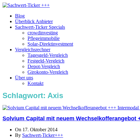
Blog
Überblick Anbieter
Sachwert-Ticker Specials
crowdinvesting
Pflegeimmobilie
Solar-Direktinvestment
Vergleichsrechner
Tagesgeld-Vergleich
Festgeld-Vergleich
Depot-Vergleich
Girokonto-Vergleich
Über uns
Kontakt
Schlagwort:
Axis
Solvium Capital mit neuem Wechselkofferangebot 
On 17. Oktober 2014
By
Sachwert-Ticker+++