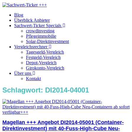
Blog
Überblick Anbieter
Sachwert-Ticker Specials
crowdinvesting
Pflegeimmobilie
Solar-Direktinvestment
Vergleichsrechner
Tagesgeld-Vergleich
Festgeld-Vergleich
Depot-Vergleich
Girokonto-Vergleich
Über uns
Kontakt
Schlagwort:
DI2014-04001
Magellan +++ Angebot DI2014-05001 (Container-
Direktinvestment) mit 40-Fuss-High-Cube Neu-