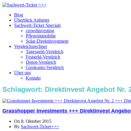
Blog
Überblick Anbieter
Sachwert-Ticker Specials
crowdinvesting
Pflegeimmobilie
Solar-Direktinvestment
Vergleichsrechner
Tagesgeld-Vergleich
Festgeld-Vergleich
Depot-Vergleich
Girokonto-Vergleich
Über uns
Kontakt
Schlagwort:
Direktinvest Angebot Nr. 
Grasshopper Investments +++ Direktinvest Angebot 
On 8. Oktober 2015
By
Sachwert-Ticker+++