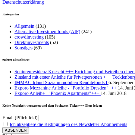
Datenschutzerklärung
Kategorien
Allgemein
(131)
Alternative Investmentfonds (AIF)
(241)
crowdinvesting
(105)
Direktinvestments
(52)
Sonstiges
(69)
zuletzt aktualisiert
Seniorenresidenz Kriescht +++ Errichtung und Betreiben eine
Zinsland mit erster Anleihe für Privatpersonen +++ Tecklenbu
IMMAC Irland Sozialimmobilien Renditefonds I
6. September
Exporo Mezzanine Anleihe - "Portfolio Dresden"+++
14. Juni
Exporo Anleihe - "Phoenix Apartments"+++
14. Juni 2018
Keine Neuigkeit verpassen und dem Sachwert-Ticker+++ Blog folgen
Email (Pflichtfeld)
Ich akzeptiere die Bedingungen des Newsletter-Abonnements