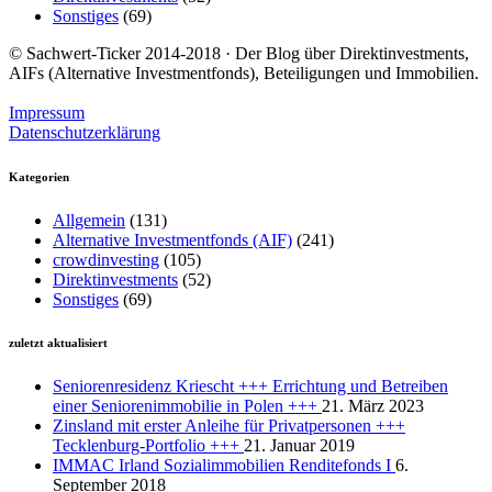
Sonstiges
(69)
© Sachwert-Ticker 2014-2018 · Der Blog über Direktinvestments,
AIFs (Alternative Investmentfonds), Beteiligungen und Immobilien.
Impressum
Datenschutzerklärung
Kategorien
Allgemein
(131)
Alternative Investmentfonds (AIF)
(241)
crowdinvesting
(105)
Direktinvestments
(52)
Sonstiges
(69)
zuletzt aktualisiert
Seniorenresidenz Kriescht +++ Errichtung und Betreiben
einer Seniorenimmobilie in Polen +++
21. März 2023
Zinsland mit erster Anleihe für Privatpersonen +++
Tecklenburg-Portfolio +++
21. Januar 2019
IMMAC Irland Sozialimmobilien Renditefonds I
6.
September 2018