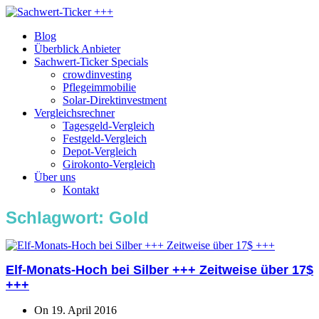
Blog
Überblick Anbieter
Sachwert-Ticker Specials
crowdinvesting
Pflegeimmobilie
Solar-Direktinvestment
Vergleichsrechner
Tagesgeld-Vergleich
Festgeld-Vergleich
Depot-Vergleich
Girokonto-Vergleich
Über uns
Kontakt
Schlagwort:
Gold
Elf-Monats-Hoch bei Silber +++ Zeitweise über 17$
+++
On 19. April 2016