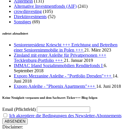
Allgemein
(131)
Alternative Investmentfonds (AIF)
(241)
crowdinvesting
(105)
Direktinvestments
(52)
Sonstiges
(69)
zuletzt aktualisiert
Seniorenresidenz Kriescht +++ Errichtung und Betreiben
einer Seniorenimmobilie in Polen +++
21. März 2023
Zinsland mit erster Anleihe für Privatpersonen +++
Tecklenburg-Portfolio +++
21. Januar 2019
IMMAC Irland Sozialimmobilien Renditefonds I
6.
September 2018
Exporo Mezzanine Anleihe - "Portfolio Dresden"+++
14.
Juni 2018
Exporo Anleihe - "Phoenix Apartments"+++
14. Juni 2018
Keine Neuigkeit verpassen und dem Sachwert-Ticker+++ Blog folgen
Email (Pflichtfeld)
Ich akzeptiere die Bedingungen des Newsletter-Abonnements
Disclaimer: