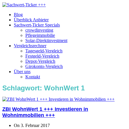
Blog
Überblick Anbieter
Sachwert-Ticker Specials
crowdinvesting
Pflegeimmobilie
Solar-Direktinvestment
Vergleichsrechner
Tagesgeld-Vergleich
Festgeld-Vergleich
Depot-Vergleich
Girokonto-Vergleich
Über uns
Kontakt
Schlagwort:
WohnWert 1
ZBI WohnWert 1 +++ Investieren in
Wohnimmobilien +++
On 3. Februar 2017