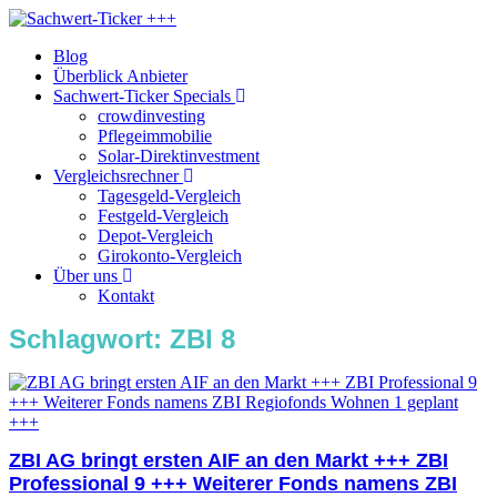
Blog
Überblick Anbieter
Sachwert-Ticker Specials
crowdinvesting
Pflegeimmobilie
Solar-Direktinvestment
Vergleichsrechner
Tagesgeld-Vergleich
Festgeld-Vergleich
Depot-Vergleich
Girokonto-Vergleich
Über uns
Kontakt
Schlagwort:
ZBI 8
ZBI AG bringt ersten AIF an den Markt +++ ZBI
Professional 9 +++ Weiterer Fonds namens ZBI