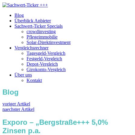
Blog
Überblick Anbieter
Sachwert-Ticker Specials
crowdinvesting
Pflegeimmobilie
Solar-Direktinvestment
Vergleichsrechner
Tagesgeld-Vergleich
Festgeld-Vergleich
Depot-Vergleich
Girokonto-Vergleich
Über uns
Kontakt
Blog
voriger Artikel
naechster Artikel
Exporo – „Bergstraße+++ 5,0%
Zinsen p.a.