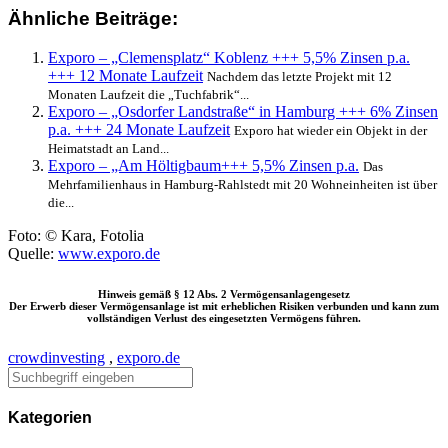
Ähnliche Beiträge:
Exporo – „Clemensplatz“ Koblenz +++ 5,5% Zinsen p.a.
+++ 12 Monate Laufzeit
Nachdem das letzte Projekt mit 12
Monaten Laufzeit die „Tuchfabrik“...
Exporo – „Osdorfer Landstraße“ in Hamburg +++ 6% Zinsen
p.a. +++ 24 Monate Laufzeit
Exporo hat wieder ein Objekt in der
Heimatstadt an Land...
Exporo – „Am Höltigbaum+++ 5,5% Zinsen p.a.
Das
Mehrfamilienhaus in Hamburg-Rahlstedt mit 20 Wohneinheiten ist über
die...
Foto: © Kara, Fotolia
Quelle:
www.exporo.de
Hinweis gemäß § 12 Abs. 2 Vermögensanlagengesetz
Der Erwerb dieser Vermögensanlage ist mit erheblichen Risiken verbunden und kann zum
vollständigen Verlust des eingesetzten Vermögens führen.
crowdinvesting
,
exporo.de
Kategorien