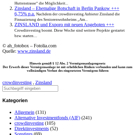
Huttenstrasse“ die Möglichkeit...
Zinsland – Ehemalige Botschaft in Berlin Pankow +++
6,75% p.a.
Nachdem der crowdinvesting Anbieter Zinsland die
Finnazierung des Seniorenwohnheims „Am...
ZINSLAND und Exporo mit neuen Angeboten +++
Crowdinvesting boomt. Diese Woche sind weitere Projekte gestartet
bzw. starten....
© ah_fotobox – Fotolia.com
Quelle:
www.zinsland.de
Hinweis gemäß § 12 Abs. 2 Vermögensanlagengesetz
Der Erwerb dieser Vermögensanlage ist mit erheblichen Risiken verbunden und kann zum
vollständigen Verlust des eingesetzten Vermögens führen
crowdinvesting
,
Zinsland
Kategorien
Allgemein
(131)
Alternative Investmentfonds (AIF)
(241)
crowdinvesting
(105)
Direktinvestments
(52)
Sonstiges
(69)