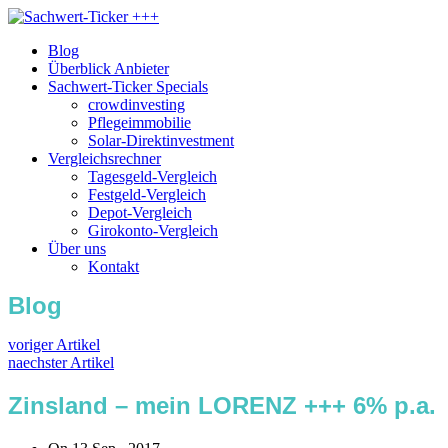
Blog
Überblick Anbieter
Sachwert-Ticker Specials
crowdinvesting
Pflegeimmobilie
Solar-Direktinvestment
Vergleichsrechner
Tagesgeld-Vergleich
Festgeld-Vergleich
Depot-Vergleich
Girokonto-Vergleich
Über uns
Kontakt
Blog
voriger Artikel
naechster Artikel
Zinsland – mein LORENZ +++ 6% p.a.