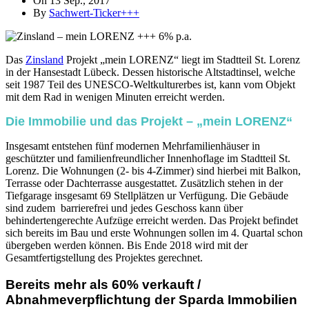
On 13 Sep., 2017
By
Sachwert-Ticker+++
Das
Zinsland
Projekt „mein LORENZ“ liegt im Stadtteil St. Lorenz
in der Hansestadt Lübeck. Dessen historische Altstadtinsel, welche
seit 1987 Teil des UNESCO-Weltkulturerbes ist, kann vom Objekt
mit dem Rad in wenigen Minuten erreicht werden.
Die Immobilie und das Projekt – „mein LORENZ“
Insgesamt entstehen fünf modernen Mehrfamilienhäuser in
geschützter und familienfreundlicher Innenhoflage im Stadtteil St.
Lorenz. Die Wohnungen (2- bis 4-Zimmer) sind hierbei mit Balkon,
Terrasse oder Dachterrasse ausgestattet. Zusätzlich stehen in der
Tiefgarage insgesamt 69 Stellplätzen ur Verfügung. Die Gebäude
sind zudem barrierefrei und jedes Geschoss kann über
behindertengerechte Aufzüge erreicht werden. Das Projekt befindet
sich bereits im Bau und erste Wohnungen sollen im 4. Quartal schon
übergeben werden können. Bis Ende 2018 wird mit der
Gesamtfertigstellung des Projektes gerechnet.
Bereits mehr als 60% verkauft /
Abnahmeverpflichtung der Sparda Immobilien