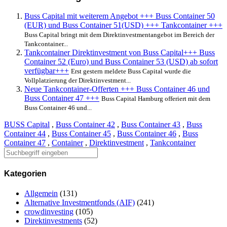
Buss Capital mit weiterem Angebot +++ Buss Container 50
(EUR) und Buss Container 51(USD) +++ Tankcontainer +++
Buss Capital bringt mit dem Direktinvestmentangebot im Bereich der
Tankcontainer...
Tankcontainer Direktinvestment von Buss Capital+++ Buss
Container 52 (Euro) und Buss Container 53 (USD) ab sofort
verfügbar+++
Erst gestern meldete Buss Capital wurde die
Vollplatzierung der Direktinvestment...
Neue Tankcontainer-Offerten +++ Buss Container 46 und
Buss Container 47 +++
Buss Capital Hamburg offeriert mit dem
Buss Container 46 und...
BUSS Capital
,
Buss Container 42
,
Buss Container 43
,
Buss
Container 44
,
Buss Container 45
,
Buss Container 46
,
Buss
Container 47
,
Container
,
Direktinvestment
,
Tankcontainer
Kategorien
Allgemein
(131)
Alternative Investmentfonds (AIF)
(241)
crowdinvesting
(105)
Direktinvestments
(52)