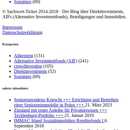
Sonstiges
(69)
© Sachwert-Ticker 2014-2018 · Der Blog über Direktinvestments,
AIFs (Alternative Investmentfonds), Beteiligungen und Immobilien.
Impressum
Datenschutzerklärung
Kategorien
Allgemein
(131)
Alternative Investmentfonds (AIF)
(241)
crowdinvesting
(105)
Direktinvestments
(52)
Sonstiges
(69)
zuletzt aktualisiert
Seniorenresidenz Kriescht +++ Errichtung und Betreiben
einer Seniorenimmobilie in Polen +++
21. März 2023
Zinsland mit erster Anleihe für Privatpersonen +++
Tecklenburg-Portfolio +++
21. Januar 2019
IMMAC Irland Sozialimmobilien Renditefonds I
6.
September 2018