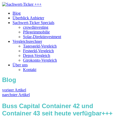
Blog
Überblick Anbieter
Sachwert-Ticker Specials
crowdinvesting
Pflegeimmobilie
Solar-Direktinvestment
Vergleichsrechner
Tagesgeld-Vergleich
Festgeld-Vergleich
Depot-Vergleich
Girokonto-Vergleich
Über uns
Kontakt
Blog
voriger Artikel
naechster Artikel
Buss Capital Container 42 und
Container 43 seit heute verfügbar+++