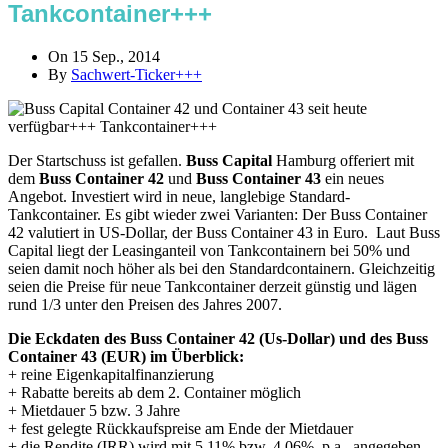
Tankcontainer+++
On 15 Sep., 2014
By
Sachwert-Ticker+++
Der Startschuss ist gefallen.
Buss Capital
Hamburg offeriert mit
dem
Buss Container 42
und
Buss Container 43
ein neues
Angebot. Investiert wird in neue, langlebige Standard-
Tankcontainer. Es gibt wieder zwei Varianten: Der Buss Container
42 valutiert in US-Dollar, der Buss Container 43 in Euro. Laut Buss
Capital liegt der Leasinganteil von Tankcontainern bei 50% und
seien damit noch höher als bei den Standardcontainern. Gleichzeitig
seien die Preise für neue Tankcontainer derzeit günstig und lägen
rund 1/3 unter den Preisen des Jahres 2007.
Die Eckdaten des Buss Container 42 (Us-Dollar) und des Buss
Container 43 (EUR) im Überblick:
+ reine Eigenkapitalfinanzierung
+ Rabatte bereits ab dem 2. Container möglich
+ Mietdauer 5 bzw. 3 Jahre
+ fest gelegte Rückkaufspreise am Ende der Mietdauer
+ die Rendite (IRR) wird mit 5,11% bzw. 4,06% p.a. angegeben