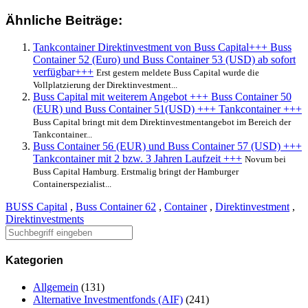
Ähnliche Beiträge:
Tankcontainer Direktinvestment von Buss Capital+++ Buss
Container 52 (Euro) und Buss Container 53 (USD) ab sofort
verfügbar+++
Erst gestern meldete Buss Capital wurde die
Vollplatzierung der Direktinvestment...
Buss Capital mit weiterem Angebot +++ Buss Container 50
(EUR) und Buss Container 51(USD) +++ Tankcontainer +++
Buss Capital bringt mit dem Direktinvestmentangebot im Bereich der
Tankcontainer...
Buss Container 56 (EUR) und Buss Container 57 (USD) +++
Tankcontainer mit 2 bzw. 3 Jahren Laufzeit +++
Novum bei
Buss Capital Hamburg. Erstmalig bringt der Hamburger
Containerspezialist...
BUSS Capital
,
Buss Container 62
,
Container
,
Direktinvestment
,
Direktinvestments
Kategorien
Allgemein
(131)
Alternative Investmentfonds (AIF)
(241)