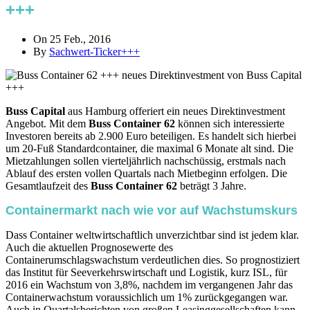
+++
On 25 Feb., 2016
By
Sachwert-Ticker+++
Buss Capital
aus Hamburg offeriert ein neues Direktinvestment
Angebot. Mit dem
Buss Container 62
können sich interessierte
Investoren bereits ab 2.900 Euro beteiligen. Es handelt sich hierbei
um 20-Fuß Standardcontainer, die maximal 6 Monate alt sind. Die
Mietzahlungen sollen vierteljährlich nachschüssig, erstmals nach
Ablauf des ersten vollen Quartals nach Mietbeginn erfolgen. Die
Gesamtlaufzeit des
Buss Container 62
beträgt 3 Jahre.
Containermarkt nach wie vor auf Wachstumskurs
Dass Container weltwirtschaftlich unverzichtbar sind ist jedem klar.
Auch die aktuellen Prognosewerte des
Containerumschlagswachstum verdeutlichen dies. So prognostiziert
das Institut für Seeverkehrswirtschaft und Logistik, kurz ISL, für
2016 ein Wachstum von 3,8%, nachdem im vergangenen Jahr das
Containerwachstum voraussichlich um 1% zurückgegangen war.
Auch in Quartalsberichten von großen Leasinggesellschaften kann