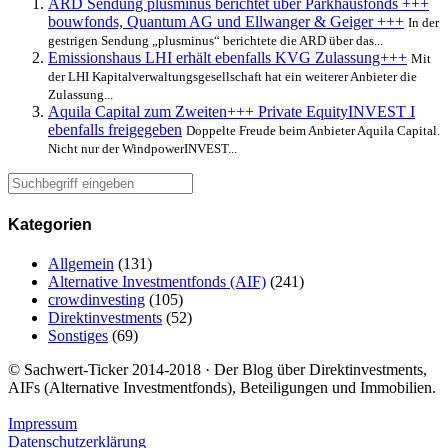
ARD Sendung plusminus berichtet über Parkhausfonds +++
bouwfonds, Quantum AG und Ellwanger & Geiger +++
In der
gestrigen Sendung „plusminus“ berichtete die ARD über das...
Emissionshaus LHI erhält ebenfalls KVG Zulassung+++
Mit
der LHI Kapitalverwaltungsgesellschaft hat ein weiterer Anbieter die
Zulassung...
Aquila Capital zum Zweiten+++ Private EquityINVEST I
ebenfalls freigegeben
Doppelte Freude beim Anbieter Aquila Capital.
Nicht nur der WindpowerINVEST...
Kategorien
Allgemein
(131)
Alternative Investmentfonds (AIF)
(241)
crowdinvesting
(105)
Direktinvestments
(52)
Sonstiges
(69)
© Sachwert-Ticker 2014-2018 · Der Blog über Direktinvestments,
AIFs (Alternative Investmentfonds), Beteiligungen und Immobilien.
Impressum
Datenschutzerklärung