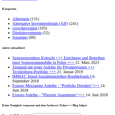
Kategorien
Allgemein
(131)
Alternative Investmentfonds (AIF)
(241)
crowdinvesting
(105)
Direktinvestments
(52)
Sonstiges
(69)
zuletzt aktualisiert
Seniorenresidenz Kriescht +++ Errichtung und Betreiben
einer Seniorenimmobilie in Polen +++
21. März 2023
Zinsland mit erster Anleihe für Privatpersonen +++
Tecklenburg-Portfolio +++
21. Januar 2019
IMMAC Irland Sozialimmobilien Renditefonds I
6.
September 2018
Exporo Mezzanine Anleihe - "Portfolio Dresden"+++
14.
Juni 2018
Exporo Anleihe - "Phoenix Apartments"+++
14. Juni 2018
Keine Neuigkeit verpassen und dem Sachwert-Ticker+++ Blog folgen