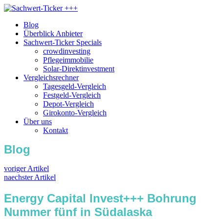
Blog
Überblick Anbieter
Sachwert-Ticker Specials
crowdinvesting
Pflegeimmobilie
Solar-Direktinvestment
Vergleichsrechner
Tagesgeld-Vergleich
Festgeld-Vergleich
Depot-Vergleich
Girokonto-Vergleich
Über uns
Kontakt
Blog
voriger Artikel
naechster Artikel
Energy Capital Invest+++ Bohrung
Nummer fünf in Südalaska