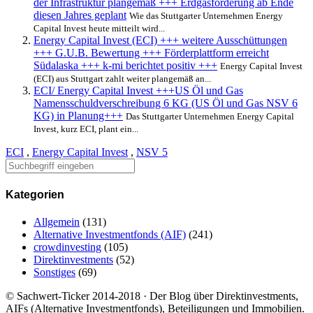
der Infrastruktur plangemäß +++ Erdgasförderung ab Ende
diesen Jahres geplant
Wie das Stuttgarter Unternehmen Energy
Capital Invest heute mitteilt wird...
Energy Capital Invest (ECI) +++ weitere Ausschüttungen
+++ G.U.B. Bewertung +++ Förderplattform erreicht
Südalaska +++ k-mi berichtet positiv +++
Energy Capital Invest
(ECI) aus Stuttgart zahlt weiter plangemäß an...
ECI/ Energy Capital Invest +++US Öl und Gas
Namensschuldverschreibung 6 KG (US Öl und Gas NSV 6
KG) in Planung+++
Das Stuttgarter Unternehmen Energy Capital
Invest, kurz ECI, plant ein...
ECI
,
Energy Capital Invest
,
NSV 5
Kategorien
Allgemein
(131)
Alternative Investmentfonds (AIF)
(241)
crowdinvesting
(105)
Direktinvestments
(52)
Sonstiges
(69)
© Sachwert-Ticker 2014-2018 · Der Blog über Direktinvestments,
AIFs (Alternative Investmentfonds), Beteiligungen und Immobilien.