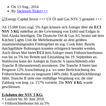
On 13 Aug., 2014
By
Sachwert-Ticker+++
Ab 15.000 Euro zzgl. 5% Agio können sich Anleger über die
ECI
NSV 5 KG
mittelbar an der Gewinnung von Erdöl und Erdgas in
Süd-Alaska beteiligen. Die Deutsche Oel & Gas AG besitzt mit dem
Kitchen Lights Unit die Mehrheitsanteile an dem größten
zusammenhängenden Fördergebiet im sog. Cook Inlet. Bereits
durchgeführte Bohrungen konnten erfolgreich beendet werden.
Auch dieses Mal bietet
ECI
dem Anleger einen Frühzeichnerbonus
von bis zu 5% bei Beitritt und Einzahlung bis 19. September an.
Wahlweise kann der Anleger in Tranche A (ausschüttend) oder
Tranche B (thesaurierend) investieren. Die Tranche A bietet laut
Prognose 12% Ausschüttung p.a. ws unter Berücksichtung des
Frühzeichnerbonus zu insgesamt 148% (inkl. Kapitalrückführung)
führt. Tranche B sieht eine endfällige Vergütung vor, die eine
Zahlung von insg. ca. 157% vorsieht. Die
NSV 4 KG
wurde
geschlossen.
Eckdaten der NSV 5 KG:
+
Laufzeit bis 30. Juni 2018.
+ Frühzeichnerbonus bis zu 5%