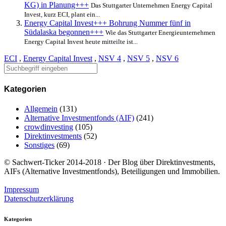
KG) in Planung+++
Das Stuttgarter Unternehmen Energy Capital
Invest, kurz ECI, plant ein...
Energy Capital Invest+++ Bohrung Nummer fünf in
Südalaska begonnen+++
Wie das Stuttgarter Energieunternehmen
Energy Capital Invest heute mitteilte ist...
ECI
,
Energy Capital Invest
,
NSV 4
,
NSV 5
,
NSV 6
Kategorien
Allgemein
(131)
Alternative Investmentfonds (AIF)
(241)
crowdinvesting
(105)
Direktinvestments
(52)
Sonstiges
(69)
© Sachwert-Ticker 2014-2018 · Der Blog über Direktinvestments,
AIFs (Alternative Investmentfonds), Beteiligungen und Immobilien.
Impressum
Datenschutzerklärung
Kategorien