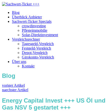
Blog
Überblick Anbieter
Sachwert-Ticker Specials
crowdinvesting
Pflegeimmobilie
Solar-Direktinvestment
Vergleichsrechner
Tagesgeld-Vergleich
Festgeld-Vergleich
Depot-Vergleich
Girokonto-Vergleich
Über uns
Kontakt
Blog
voriger Artikel
naechster Artikel
Energy Capital Invest +++ US Öl und
Gas NSV 5 gestartet +++