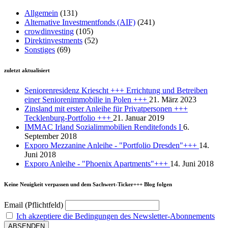
Allgemein
(131)
Alternative Investmentfonds (AIF)
(241)
crowdinvesting
(105)
Direktinvestments
(52)
Sonstiges
(69)
zuletzt aktualisiert
Seniorenresidenz Kriescht +++ Errichtung und Betreiben
einer Seniorenimmobilie in Polen +++
21. März 2023
Zinsland mit erster Anleihe für Privatpersonen +++
Tecklenburg-Portfolio +++
21. Januar 2019
IMMAC Irland Sozialimmobilien Renditefonds I
6.
September 2018
Exporo Mezzanine Anleihe - "Portfolio Dresden"+++
14.
Juni 2018
Exporo Anleihe - "Phoenix Apartments"+++
14. Juni 2018
Keine Neuigkeit verpassen und dem Sachwert-Ticker+++ Blog folgen
Email (Pflichtfeld)
Ich akzeptiere die Bedingungen des Newsletter-Abonnements