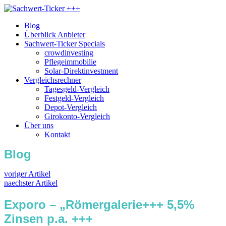
Blog
Überblick Anbieter
Sachwert-Ticker Specials
crowdinvesting
Pflegeimmobilie
Solar-Direktinvestment
Vergleichsrechner
Tagesgeld-Vergleich
Festgeld-Vergleich
Depot-Vergleich
Girokonto-Vergleich
Über uns
Kontakt
Blog
voriger Artikel
naechster Artikel
Exporo – „Römergalerie+++ 5,5%
Zinsen p.a. +++