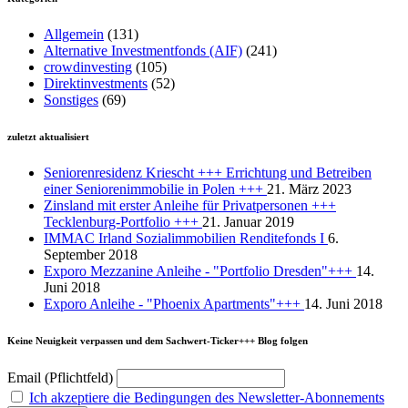
Allgemein
(131)
Alternative Investmentfonds (AIF)
(241)
crowdinvesting
(105)
Direktinvestments
(52)
Sonstiges
(69)
zuletzt aktualisiert
Seniorenresidenz Kriescht +++ Errichtung und Betreiben
einer Seniorenimmobilie in Polen +++
21. März 2023
Zinsland mit erster Anleihe für Privatpersonen +++
Tecklenburg-Portfolio +++
21. Januar 2019
IMMAC Irland Sozialimmobilien Renditefonds I
6.
September 2018
Exporo Mezzanine Anleihe - "Portfolio Dresden"+++
14.
Juni 2018
Exporo Anleihe - "Phoenix Apartments"+++
14. Juni 2018
Keine Neuigkeit verpassen und dem Sachwert-Ticker+++ Blog folgen
Email (Pflichtfeld)
Ich akzeptiere die Bedingungen des Newsletter-Abonnements