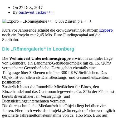
On 27 Dez., 2017
By
Sachwert-Ticker+++
Kurz vor Jahresende schiebt die crowdinvesting-Plattform
Exporo
noch ein Projekt mit 2,45 Mio. Euro Fundingcapital auf die
Startbahn.
Die „Römergalerie“ in Leonberg
Die
Wohninvest Unternehmensgruppe
erwirbt in zentraler Lage
von Leonberg, ein Landmark-Gebäudekomplex mit ca. 15.726m²
vermietbarer Gewerbefläche. Dazu gehört ebenfalls eine
Tiefgarage über 3 Ebenen mit über 300 PKW-Stellflächen. Das
Objekt ist vor allem als Dienstleistungs- und Gesundheitszentrum
positioniert.
Zusätzlich bietet die Immobilie Mietflächen für Büros, den
Einzelhandel und das Gastronomiegewerbe. Ca. 85% der Fläche ist
bereits diversifiziert an Versorgungs- und
Dienstleistungsunternehmen vermietet.
Die durchschnittliche Mietlaufzeit im Objekt liegt bei über vier
Jahren. Hierdurch weist das Projekt „Römergalerie“ eine vertraglich
gesicherte Jahresnettomieteinnahme von ca. 1,65 Mio. Euro auf.