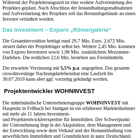
Während der Projektierungszeit ist eine weitere Aufvermietung des
Projektes geplant. Nach Abschluss der Instandhaltungsmaßnahmen
und Aufvermietung des Projektes soll das Bestandsgebäude an einen
Investor veräußert werden.
Das Investment – Exporo „Römergalerie“
Die Gesamtinvestition beträgt rund 29,7 Mio. Euro. 2,672 Mio.
steuert dabei der Projektträger selbst bei. Weitere 2,45 Mio. kommen
von Exporo Investoren sowie 1,98 Mio. zusätzlichem Mezzanine-
Darlehen. Die restlichen 22,6 Mio. bestehen aus Fremdmitteln.
Die erwartete Verzinsung mit
5,5% p.a
. angegeben. Das gesamte
crowdinvestinge Nachrangdarlehennhat eine Laufzeit bis
30.07.2019 kann aber ggf. vorzeitig gekündgt werden.
Projektentwickler WOHNINVEST
Die mittelständische Unternehmensgruppe
WOHNINVEST
mit
Hauptsitz in Fellbach bei Stuttgart ist ein erfahrener Marktteilnehmer
mit mehr als 11 Jahren Investment-
und Projektentwicklerexpertise für Immobilien. Der Schwerpunkt
der Unternehmung liegt in der Akquisition, dem Management und
der Entwicklung sowie dem Verkauf und der Bestandshaltung von
gewerblichen Immobilien und Grundstücken in ganz Deutschland.