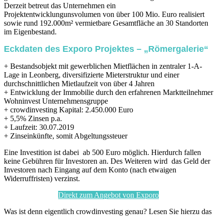
Derzeit betreut das Unternehmen ein
Projektentwicklungunsvolumen von über 100 Mio. Euro realisiert
sowie rund 192.000m² vermietbare Gesamtfläche an 30 Standorten
im Eigenbestand.
Eckdaten des Exporo Projektes – „Römergalerie“
+ Bestandsobjekt mit gewerblichen Mietflächen in zentraler 1-A-
Lage in Leonberg, diversifizierte Mieterstruktur und einer
durchschnittlichen Mietlaufzeit von über 4 Jahren
+ Entwicklung der Immobilie durch den erfahrenen Marktteilnehmer
Wohninvest Unternehmensgruppe
+ crowdinvesting Kapital: 2.450.000 Euro
+ 5,5% Zinsen p.a.
+ Laufzeit: 30.07.2019
+ Zinseinkünfte, somit Abgeltungssteuer
Eine Investition ist dabei ab 500 Euro möglich. Hierdurch fallen
keine Gebühren für Investoren an. Des Weiteren wird das Geld der
Investoren nach Eingang auf dem Konto (nach etwaigen
Widerruffristen) verzinst.
Direkt zum Angebot von Exporo
Was ist denn eigentlich crowdinvesting genau? Lesen Sie hierzu das