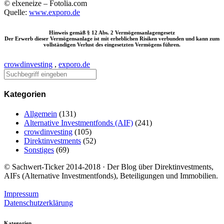
© elxeneize – Fotolia.com
Quelle:
www.exporo.de
Hinweis gemäß § 12 Abs. 2 Vermögensanlagengesetz
Der Erwerb dieser Vermögensanlage ist mit erheblichen Risiken verbunden und kann zum
vollständigen Verlust des eingesetzten Vermögens führen.
crowdinvesting
,
exporo.de
Kategorien
Allgemein
(131)
Alternative Investmentfonds (AIF)
(241)
crowdinvesting
(105)
Direktinvestments
(52)
Sonstiges
(69)
© Sachwert-Ticker 2014-2018 · Der Blog über Direktinvestments,
AIFs (Alternative Investmentfonds), Beteiligungen und Immobilien.
Impressum
Datenschutzerklärung
Kategorien