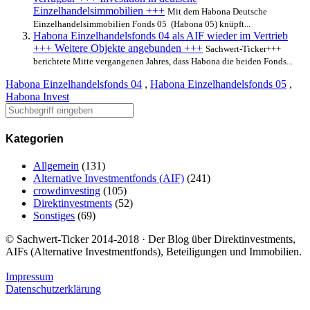
Einzelhandelsimmobilien +++
Mit dem Habona Deutsche
Einzelhandelsimmobilien Fonds 05 (Habona 05) knüpft...
Habona Einzelhandelsfonds 04 als AIF wieder im Vertrieb
+++ Weitere Objekte angebunden +++
Sachwert-Ticker+++
berichtete Mitte vergangenen Jahres, dass Habona die beiden Fonds...
Habona Einzelhandelsfonds 04
,
Habona Einzelhandelsfonds 05
,
Habona Invest
Kategorien
Allgemein
(131)
Alternative Investmentfonds (AIF)
(241)
crowdinvesting
(105)
Direktinvestments
(52)
Sonstiges
(69)
© Sachwert-Ticker 2014-2018 · Der Blog über Direktinvestments,
AIFs (Alternative Investmentfonds), Beteiligungen und Immobilien.
Impressum
Datenschutzerklärung