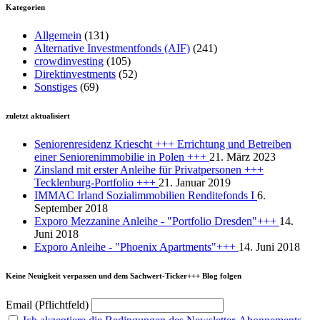
Kategorien
Allgemein
(131)
Alternative Investmentfonds (AIF)
(241)
crowdinvesting
(105)
Direktinvestments
(52)
Sonstiges
(69)
zuletzt aktualisiert
Seniorenresidenz Kriescht +++ Errichtung und Betreiben
einer Seniorenimmobilie in Polen +++
21. März 2023
Zinsland mit erster Anleihe für Privatpersonen +++
Tecklenburg-Portfolio +++
21. Januar 2019
IMMAC Irland Sozialimmobilien Renditefonds I
6.
September 2018
Exporo Mezzanine Anleihe - "Portfolio Dresden"+++
14.
Juni 2018
Exporo Anleihe - "Phoenix Apartments"+++
14. Juni 2018
Keine Neuigkeit verpassen und dem Sachwert-Ticker+++ Blog folgen
Email (Pflichtfeld)