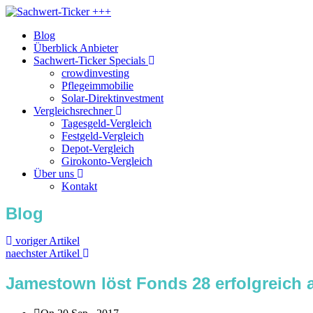
Blog
Überblick Anbieter
Sachwert-Ticker Specials
crowdinvesting
Pflegeimmobilie
Solar-Direktinvestment
Vergleichsrechner
Tagesgeld-Vergleich
Festgeld-Vergleich
Depot-Vergleich
Girokonto-Vergleich
Über uns
Kontakt
Blog
voriger Artikel
naechster Artikel
Jamestown löst Fonds 28 erfolgreich 