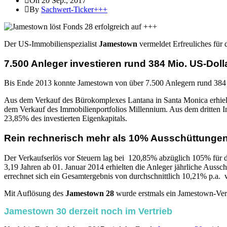
On 20 Sep., 2017
By
Sachwert-Ticker+++
Der US-Immobilienspezialist
Jamestown
vermeldet Erfreuliches für 
7.500 Anleger investieren rund 384 Mio. US-Doll
Bis Ende 2013 konnte Jamestown von über 7.500 Anlegern rund 384 
Aus dem Verkauf des Bürokomplexes Lantana in Santa Monica erhielt
dem Verkauf des Immobilienportfolios Millennium. Aus dem dritten In
23,85% des investierten Eigenkapitals.
Rein rechnerisch mehr als 10% Ausschüttungen
Der Verkaufserlös vor Steuern lag bei 120,85% abzüglich 105% für da
3,19 Jahren ab 01. Januar 2014 erhielten die Anleger jährliche Auss
errechnet sich ein Gesamtergebnis von durchschnittlich 10,21% p.a. 
Mit Auflösung des
Jamestown 28
wurde erstmals ein Jamestown-Verm
Jamestown 30 derzeit noch im Vertrieb