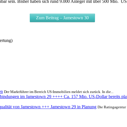
bar sein. Bisher haben sich rund 9.000 Anleger mit über 500 Mio. US-D
Zum Beitrag – Jamestown 30
ertung)
en
Der Marktführer im Bereich US-Immobilien meldet sich zurück. In die...
bindungen im Jamestown 29 ++++ Ca. 157 Mio. US-Dollar bereits plat
ualität von Jamestown +++ Jamestown 29 in Planung
Die Ratingagentur 