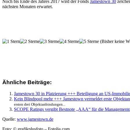
Noch bis Ende des Jahres 2017 wird der Fonds
Jamestown 30
zeichen
nächsten Monaten erwartet.
(Bisher keine W
Ähnliche Beiträge:
Jamestown 30 in Platzierung +++ Beteiligung an US-Immobili
Kein Blindpool mehr +++ Jamestown vermeldet erste Objektan
ersten drei Objektanbindungen...
SCOPE Ratings vergibt Bestnote „AAA“ für die Managementq
Quelle:
www.jamestown.de
Foto: © grafikplusfoto – Fotolia.com