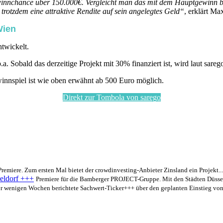
innchance über 150.000€. Vergleicht man das mit dem Hauptgewinn bei d
rotzdem eine attraktive Rendite auf sein angelegtes Geld“
, erklärt M
Wien
twickelt.
.a. Sobald das derzeitige Projekt mit 30% finanziert ist, wird laut sar
innspiel ist wie oben erwähnt ab 500 Euro möglich.
Direkt zur Tombola von sarego
remiere. Zum ersten Mal bietet der crowdinvesting-Anbieter Zinsland ein Projekt...
eldorf +++
Premiere für die Bamberger PROJECT-Gruppe. Mit den Städten Düssel
r wenigen Wochen berichtete Sachwert-Ticker+++ über den geplanten Einstieg von.