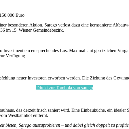
iner besonderen Aktion. Sarego verlost dazu eine kernsanierte Altba
ße 36 im 15. Wiener Gemeindebezirk.
 Euro Investment ein entsprechendes Los. Maximal laut gesetzlichen Vor
zur Verfügung.
Empfehlung neuer Investoren erworben werden. Die Ziehung des Gewinn
Direkt zur Tombola von sarego
bauhaus, das derzeit frisch saniert wird. Eine Einbauküche, ein ideale
 vom Westbahnhof entfernt.
it bieten, Sarego auszuprobieren – und dabei gleich doppelt zu profiti