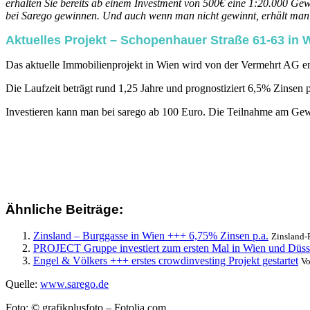
erhalten Sie bereits ab einem Investment von 500€ eine 1:20.000 Gew
bei Sarego gewinnen. Und auch wenn man nicht gewinnt, erhält man t
Aktuelles Projekt – Schopenhauer Straße 61-63 in 
Das aktuelle Immobilienprojekt in Wien wird von der Vermehrt AG en
Die Laufzeit beträgt rund 1,25 Jahre und prognostiziert 6,5% Zinsen p
Investieren kann man bei sarego ab 100 Euro. Die Teilnahme am Gew
Ähnliche Beiträge:
Zinsland – Burggasse in Wien +++ 6,75% Zinsen p.a.
Zinsland-P
PROJECT Gruppe investiert zum ersten Mal in Wien und Düss
Engel & Völkers +++ erstes crowdinvesting Projekt gestartet
Vo
Quelle:
www.sarego.de
Foto: © grafikplusfoto – Fotolia.com