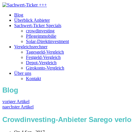
Blog
Überblick Anbieter
Sachwert-Ticker Specials
crowdinvesting
Pflegeimmobilie
Solar-Direktinvestment
Vergleichsrechner
Tagesgeld-Vergleich
Festgeld-Vergleich
Depot-Vergleich
Girokonto-Vergleich
Über uns
Kontakt
Blog
voriger Artikel
naechster Artikel
Crowdinvesting-Anbieter Sarego verlo