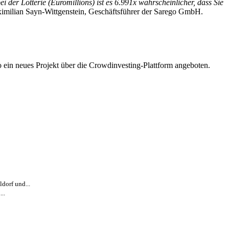
er Lotterie (Euromillions) ist es 6.991x wahrscheinlicher, dass Sie
aximilian Sayn-Wittgenstein, Geschäftsführer der Sarego GmbH.
ego ein neues Projekt über die Crowdinvesting-Plattform angeboten.
dorf und...
..