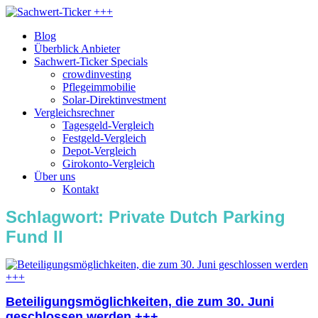
Blog
Überblick Anbieter
Sachwert-Ticker Specials
crowdinvesting
Pflegeimmobilie
Solar-Direktinvestment
Vergleichsrechner
Tagesgeld-Vergleich
Festgeld-Vergleich
Depot-Vergleich
Girokonto-Vergleich
Über uns
Kontakt
Schlagwort:
Private Dutch Parking
Fund II
Beteiligungsmöglichkeiten, die zum 30. Juni
geschlossen werden +++