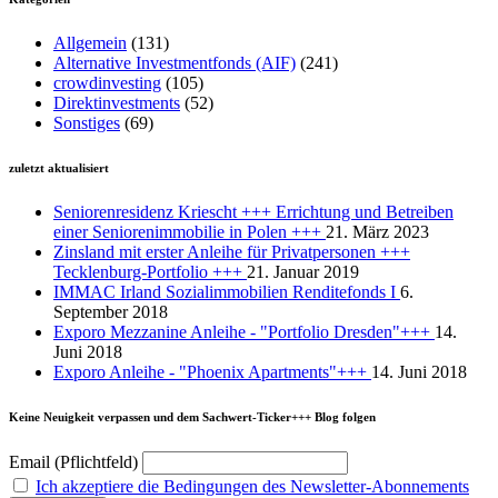
Allgemein
(131)
Alternative Investmentfonds (AIF)
(241)
crowdinvesting
(105)
Direktinvestments
(52)
Sonstiges
(69)
zuletzt aktualisiert
Seniorenresidenz Kriescht +++ Errichtung und Betreiben
einer Seniorenimmobilie in Polen +++
21. März 2023
Zinsland mit erster Anleihe für Privatpersonen +++
Tecklenburg-Portfolio +++
21. Januar 2019
IMMAC Irland Sozialimmobilien Renditefonds I
6.
September 2018
Exporo Mezzanine Anleihe - "Portfolio Dresden"+++
14.
Juni 2018
Exporo Anleihe - "Phoenix Apartments"+++
14. Juni 2018
Keine Neuigkeit verpassen und dem Sachwert-Ticker+++ Blog folgen
Email (Pflichtfeld)
Ich akzeptiere die Bedingungen des Newsletter-Abonnements