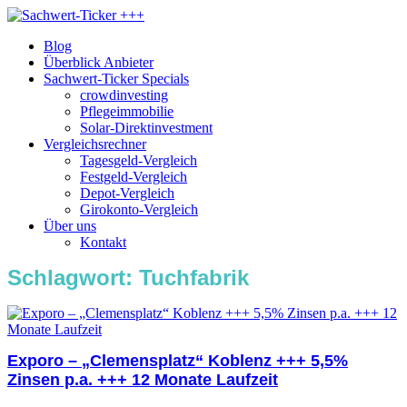
Blog
Überblick Anbieter
Sachwert-Ticker Specials
crowdinvesting
Pflegeimmobilie
Solar-Direktinvestment
Vergleichsrechner
Tagesgeld-Vergleich
Festgeld-Vergleich
Depot-Vergleich
Girokonto-Vergleich
Über uns
Kontakt
Schlagwort:
Tuchfabrik
Exporo – „Clemensplatz“ Koblenz +++ 5,5%
Zinsen p.a. +++ 12 Monate Laufzeit