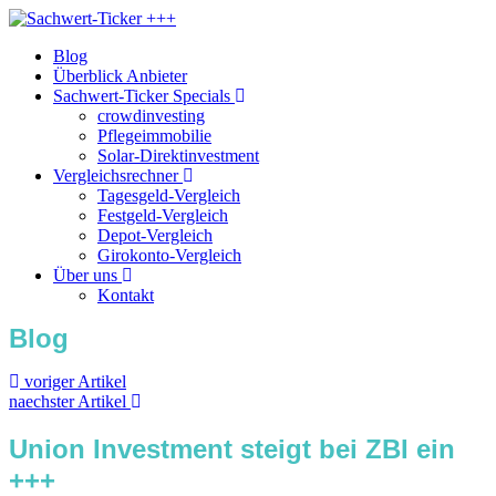
Blog
Überblick Anbieter
Sachwert-Ticker Specials
crowdinvesting
Pflegeimmobilie
Solar-Direktinvestment
Vergleichsrechner
Tagesgeld-Vergleich
Festgeld-Vergleich
Depot-Vergleich
Girokonto-Vergleich
Über uns
Kontakt
Blog
voriger Artikel
naechster Artikel
Union Investment steigt bei ZBI ein
+++