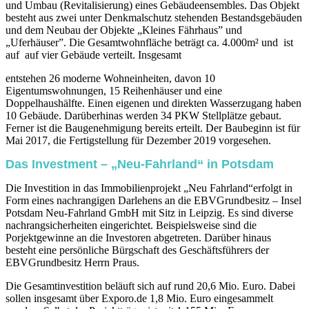
und Umbau (Revitalisierung) eines Gebäudeensembles. Das Objekt
besteht aus zwei unter Denkmalschutz stehenden Bestandsgebäuden
und dem Neubau der Objekte „Kleines Fährhaus” und
„Uferhäuser”. Die Gesamtwohnfläche beträgt ca. 4.000m² und ist
auf auf vier Gebäude verteilt. Insgesamt
entstehen 26 moderne Wohneinheiten, davon 10
Eigentumswohnungen, 15 Reihenhäuser und eine
Doppelhaushälfte. Einen eigenen und direkten Wasserzugang haben
10 Gebäude. Darüberhinas werden 34 PKW Stellplätze gebaut.
Ferner ist die Baugenehmigung bereits erteilt. Der Baubeginn ist für
Mai 2017, die Fertigstellung für Dezember 2019 vorgesehen.
Das Investment – „Neu-Fahrland“ in Potsdam
Die Investition in das Immobilienprojekt „Neu Fahrland“erfolgt in
Form eines nachrangigen Darlehens an die EBVGrundbesitz – Insel
Potsdam Neu-Fahrland GmbH mit Sitz in Leipzig. Es sind diverse
nachrangsicherheiten eingerichtet. Beispielsweise sind die
Porjektgewinne an die Investoren abgetreten. Darüber hinaus
besteht eine persönliche Bürgschaft des Geschäftsführers der
EBVGrundbesitz Herrn Praus.
Die Gesamtinvestition beläuft sich auf rund 20,6 Mio. Euro. Dabei
sollen insgesamt über Exporo.de 1,8 Mio. Euro eingesammelt