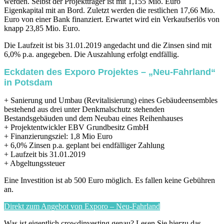
werden. Selbst der Projektträger ist mit 1,155 Mio. Euro
Eigenkapital mit an Bord. Zuletzt werden die restlichen 17,66 Mio.
Euro von einer Bank finanziert. Erwartet wird ein Verkaufserlös von
knapp 23,85 Mio. Euro.
Die Laufzeit ist bis 31.01.2019 angedacht und die Zinsen sind mit
6,0% p.a. angegeben. Die Auszahlung erfolgt endfällig.
Eckdaten des Exporo Projektes – „Neu-Fahrland“
in Potsdam
+ Sanierung und Umbau (Revitalisierung) eines Gebäudeensembles
bestehend aus drei unter Denkmalschutz stehenden
Bestandsgebäuden und dem Neubau eines Reihenhauses
+
Projektentwickler EBV Grundbesitz GmbH
+ Finanzierungsziel: 1,8 Mio Euro
+ 6,0% Zinsen p.a. geplant bei endfälliger Zahlung
+ Laufzeit bis 31.01.2019
+ Abgeltungssteuer
Eine Investition ist ab 500 Euro möglich. Es fallen keine Gebühren
an.
Direkt zum Angebot von Exporo – Neu-Fahrland
Was ist eigentlich crowdinvesting genau? Lesen Sie hierzu das