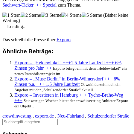
Sachwert-Ticker+++ Special
zum Thema.
(Bisher keine
Wertung)
Loading...
Das schreibt die Presse über
Exporo
Ähnliche Beiträge:
Exporo – „Heidewinkel“ +++1,5 Jahre Laufzeit +++ 6%
Zinsen pro Jahr+++
Exporo bringt ein mit dem „Heidewinkel“ ein
neues Immobilienprojekt im...
Exporo – „Muse Berlin“ in Berlin-Wilmersdorf +++ 6%
Zinsen p.a. +++ 1,5 Jahre Laufzeit
Obwohl derzeit noch ein
Angebot mit der „Schulzendorfer Straße“ aktuell...
Exporo – Investieren in Hamburg +++ Tycho-Brahe-Weg
+++
Seit wenigen Wochen bietet der crowdinvesting Anbieter Exporo
ein Objekt...
crowdinvesting
,
exporo.de
,
Neu-Fahrland
,
Schulzendorfer Straße
Kategorien