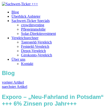
Blog
Überblick Anbieter
Sachwert-Ticker Specials
crowdinvesting
Pflegeimmobilie
Solar-Direktinvestment
Vergleichsrechner
Tagesgeld-Vergleich
Festgeld-Vergleich
Depot-Vergleich
Girokonto-Vergleich
Über uns
Kontakt
Blog
voriger Artikel
naechster Artikel
Exporo – „Neu-Fahrland in Potsdam“
+++ 6% Zinsen pro Jahr+++