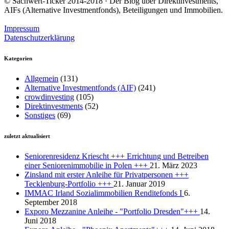
© Sachwert-Ticker 2014-2018 · Der Blog über Direktinvestments,
AIFs (Alternative Investmentfonds), Beteiligungen und Immobilien.
Impressum
Datenschutzerklärung
Kategorien
Allgemein
(131)
Alternative Investmentfonds (AIF)
(241)
crowdinvesting
(105)
Direktinvestments
(52)
Sonstiges
(69)
zuletzt aktualisiert
Seniorenresidenz Kriescht +++ Errichtung und Betreiben
einer Seniorenimmobilie in Polen +++
21. März 2023
Zinsland mit erster Anleihe für Privatpersonen +++
Tecklenburg-Portfolio +++
21. Januar 2019
IMMAC Irland Sozialimmobilien Renditefonds I
6.
September 2018
Exporo Mezzanine Anleihe - "Portfolio Dresden"+++
14.
Juni 2018