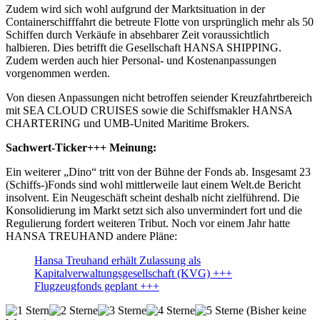
Zudem wird sich wohl aufgrund der Marktsituation in der
Containerschifffahrt die betreute Flotte von ursprünglich mehr als 50
Schiffen durch Verkäufe in absehbarer Zeit voraussichtlich
halbieren. Dies betrifft die Gesellschaft HANSA SHIPPING.
Zudem werden auch hier Personal- und Kostenanpassungen
vorgenommen werden.
Von diesen Anpassungen nicht betroffen seiender Kreuzfahrtbereich
mit SEA CLOUD CRUISES sowie die Schiffsmakler HANSA
CHARTERING und UMB-United Maritime Brokers.
Sachwert-Ticker+++ Meinung:
Ein weiterer „Dino“ tritt von der Bühne der Fonds ab. Insgesamt 23
(Schiffs-)Fonds sind wohl mittlerweile laut einem Welt.de Bericht
insolvent. Ein Neugeschäft scheint deshalb nicht zielführend. Die
Konsolidierung im Markt setzt sich also unvermindert fort und die
Regulierung fordert weiteren Tribut. Noch vor einem Jahr hatte
HANSA TREUHAND andere Pläne:
Hansa Treuhand erhält Zulassung als
Kapitalverwaltungsgesellschaft (KVG) +++
Flugzeugfonds geplant +++
(Bisher keine