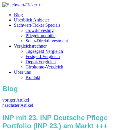
Blog
Überblick Anbieter
Sachwert-Ticker Specials
crowdinvesting
Pflegeimmobilie
Solar-Direktinvestment
Vergleichsrechner
Tagesgeld-Vergleich
Festgeld-Vergleich
Depot-Vergleich
Girokonto-Vergleich
Über uns
Kontakt
Blog
voriger Artikel
naechster Artikel
INP mit 23. INP Deutsche Pflege
Portfolio (INP 23.) am Markt +++