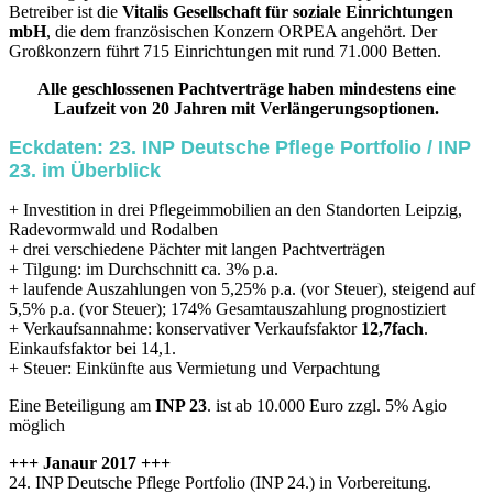
Betreiber ist die
Vitalis Gesellschaft für soziale Einrichtungen
mbH
, die dem französischen Konzern ORPEA angehört. Der
Großkonzern führt 715 Einrichtungen mit rund 71.000 Betten.
Alle geschlossenen Pachtverträge haben mindestens eine
Laufzeit von 20 Jahren mit Verlängerungsoptionen.
Eckdaten: 23. INP Deutsche Pflege Portfolio / INP
23. im Überblick
+ Investition in drei Pflegeimmobilien an den Standorten Leipzig,
Radevormwald und Rodalben
+ drei verschiedene Pächter mit langen Pachtverträgen
+ Tilgung: im Durchschnitt ca. 3% p.a.
+ laufende Auszahlungen von 5,25% p.a. (vor Steuer), steigend auf
5,5% p.a. (vor Steuer); 174% Gesamtauszahlung prognostiziert
+ Verkaufsannahme: konservativer Verkaufsfaktor
12,7fach
.
Einkaufsfaktor bei 14,1.
+ Steuer: Einkünfte aus Vermietung und Verpachtung
Eine Beteiligung am
INP 23
. ist ab 10.000 Euro zzgl. 5% Agio
möglich
+++ Janaur 2017 +++
24. INP Deutsche Pflege Portfolio (INP 24.) in Vorbereitung.