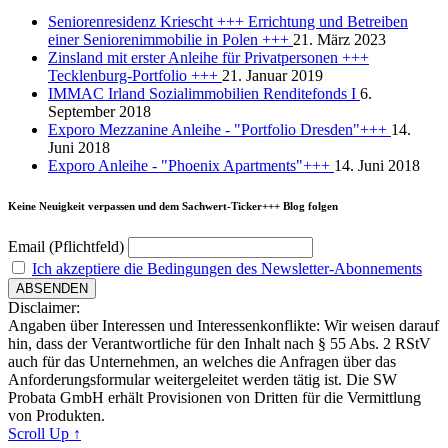
Seniorenresidenz Kriescht +++ Errichtung und Betreiben
einer Seniorenimmobilie in Polen +++
21. März 2023
Zinsland mit erster Anleihe für Privatpersonen +++
Tecklenburg-Portfolio +++
21. Januar 2019
IMMAC Irland Sozialimmobilien Renditefonds I
6.
September 2018
Exporo Mezzanine Anleihe - "Portfolio Dresden"+++
14.
Juni 2018
Exporo Anleihe - "Phoenix Apartments"+++
14. Juni 2018
Keine Neuigkeit verpassen und dem Sachwert-Ticker+++ Blog folgen
Email (Pflichtfeld)
Ich akzeptiere die Bedingungen des Newsletter-Abonnements
Disclaimer:
Angaben über Interessen und Interessenkonflikte: Wir weisen darauf
hin, dass der Verantwortliche für den Inhalt nach § 55 Abs. 2 RStV
auch für das Unternehmen, an welches die Anfragen über das
Anforderungsformular weitergeleitet werden tätig ist. Die SW
Probata GmbH erhält Provisionen von Dritten für die Vermittlung
von Produkten.
Scroll Up ↑