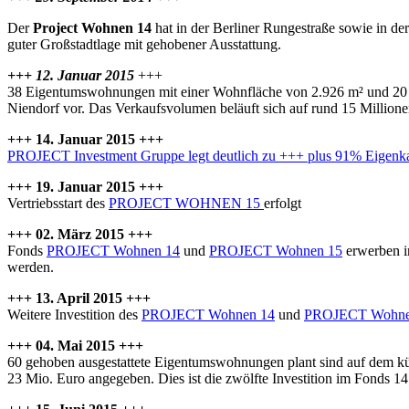
Der
Project Wohnen 14
hat in der Berliner Rungestraße sowie in de
guter Großstadtlage mit gehobener Ausstattung.
+++ 12. Januar 2015
+++
38 Eigentumswohnungen mit einer Wohnfläche von 2.926 m² und 20 T
Niendorf vor. Das Verkaufsvolumen beläuft sich auf rund 15 Million
+++ 14. Januar 2015 +++
PROJECT Investment Gruppe legt deutlich zu +++ plus 91% Eigenk
+++ 19. Januar 2015 +++
Vertriebsstart des
PROJECT WOHNEN 15
erfolgt
+++ 02. März 2015 +++
Fonds
PROJECT Wohnen 14
und
PROJECT Wohnen 15
erwerben i
werden.
+++ 13. April 2015 +++
Weitere Investition des
PROJECT Wohnen 14
und
PROJECT Wohne
+++ 04. Mai 2015 +++
60 gehoben ausgestattete Eigentumswohnungen plant sind auf dem kür
23 Mio. Euro angegeben. Dies ist die zwölfte Investition im Fonds 14