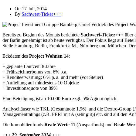
On 17 Juli, 2014
By
Sachwert-Ticker+++
Bereits zu Beginn des Monats berichtete
Sachwert-Ticker+++
über 
der Bafin genehmigt ist ab heute verfügbar. Der Fokus liegt auf Bet
Stelle Hamburg, Berlin, Frankfurt a.M., Nürnberg und München. Der Fo
Eckdaten des
Project Wohnen 14
:
+ geplante Laufzeit: 8 Jahre
+ Frühzeichnerbonus von 6% p.a.
+ Renditeerwartung: 6 % p. a. und mehr (vor Steuer)
+ Aufteilung auf mindestens 10 Objekte
+ Investitionsquote von 89%
Eine Beteiligung ist ab 10.000 Euro zzgl. 5% Agio möglich.
Analysehäuser wie TKL (Gesamtnote 1,96) und die Dextro-Group (A
Managementratings (z.B. FERI mit A (sehr gut)) etc. sind auf den Anb
Die Immobilienfonds
Reale Werte 11
(Ansparfonds) und
Reale Wer
+++ 29. September 2014 +++