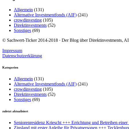
Allgemein
(131)
Alternative Investmentfonds (AIF)
(241)
crowdinvesting
(105)
Direktinvestments
(52)
Sonstiges
(69)
© Sachwert-Ticker 2014-2018 · Der Blog über Direktinvestments, AIF
Impressum
Datenschutzerklärung
Kategorien
Allgemein
(131)
Alternative Investmentfonds (AIF)
(241)
crowdinvesting
(105)
Direktinvestments
(52)
Sonstiges
(69)
zuletzt aktualisiert
Seniorenresidenz Kriescht +++ Errichtung und Betreiben eine
Zinsland mit erster Anleihe für Privatpersonen +++ Tecklenbu