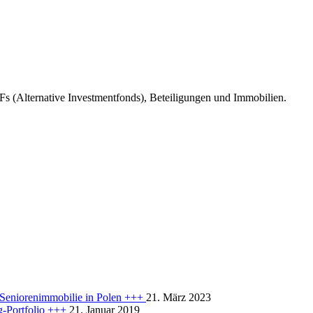
s (Alternative Investmentfonds), Beteiligungen und Immobilien.
r Seniorenimmobilie in Polen +++
21. März 2023
rg-Portfolio +++
21. Januar 2019