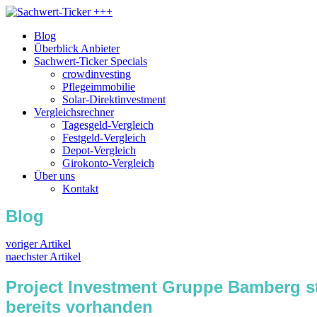
Blog
Überblick Anbieter
Sachwert-Ticker Specials
crowdinvesting
Pflegeimmobilie
Solar-Direktinvestment
Vergleichsrechner
Tagesgeld-Vergleich
Festgeld-Vergleich
Depot-Vergleich
Girokonto-Vergleich
Über uns
Kontakt
Blog
voriger Artikel
naechster Artikel
Project Investment Gruppe Bamberg st
bereits vorhanden