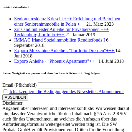
zuletzt aktualisiert
Seniorenresidenz Kriescht +++ Errichtung und Betreiben
einer Seniorenimmobilie in Polen +++
21. März 2023
Zinsland mit erster Anleihe für Privatpersonen +++
Tecklenburg-Portfolio +++
21. Januar 2019
IMMAC Irland Sozialimmobilien Renditefonds I
6.
September 2018
Exporo Mezzanine Anleihe - "Portfolio Dresden"+++
14.
Juni 2018
Exporo Anleihe - "Phoenix Apartments"+++
14. Juni 2018
Keine Neuigkeit verpassen und dem Sachwert-Ticker+++ Blog folgen
Email (Pflichtfeld)
Ich akzeptiere die Bedingungen des Newsletter-Abonnements
Disclaimer:
Angaben über Interessen und Interessenkonflikte: Wir weisen darauf
hin, dass der Verantwortliche für den Inhalt nach § 55 Abs. 2 RStV
auch für das Unternehmen, an welches die Anfragen über das
Anforderungsformular weitergeleitet werden tätig ist. Die SW
Probata GmbH erhält Provisionen von Dritten für die Vermittlung