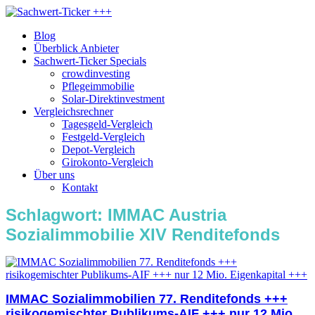
Blog
Überblick Anbieter
Sachwert-Ticker Specials
crowdinvesting
Pflegeimmobilie
Solar-Direktinvestment
Vergleichsrechner
Tagesgeld-Vergleich
Festgeld-Vergleich
Depot-Vergleich
Girokonto-Vergleich
Über uns
Kontakt
Schlagwort:
IMMAC Austria
Sozialimmobilie XIV Renditefonds
IMMAC Sozialimmobilien 77. Renditefonds +++
risikogemischter Publikums-AIF +++ nur 12 Mio.