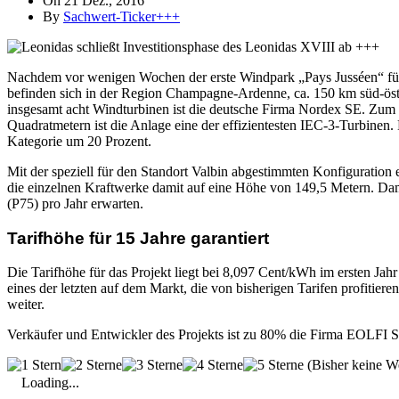
On 21 Dez., 2016
By
Sachwert-Ticker+++
Nachdem vor wenigen Wochen der erste Windpark „Pays Jusséen“ fü
befinden sich in der Region Champagne-Ardenne, ca. 150 km süd-östli
insgesamt acht Windturbinen ist die deutsche Firma Nordex SE. Zu
Quadratmetern ist die Anlage eine der effizientesten IEC-3-Turbinen
Kategorie um 20 Prozent.
Mit der speziell für den Standort Valbin abgestimmten Konfigurati
die einzelnen Kraftwerke damit auf eine Höhe von 149,5 Metern. Da
(P75) pro Jahr erwarten.
Tarifhöhe für 15 Jahre garantiert
Die Tarifhöhe für das Projekt liegt bei 8,097 Cent/kWh im ersten Jahr 
eines der letzten auf dem Markt, die von bisherigen Tarifen profitier
weiter.
Verkäufer und Entwickler des Projekts ist zu 80% die Firma EOLFI
(Bisher keine W
Loading...