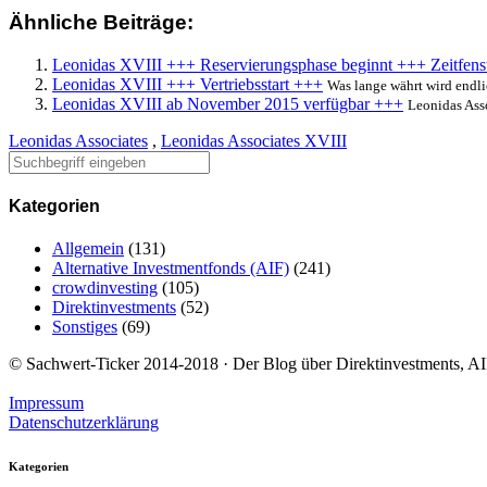
Ähnliche Beiträge:
Leonidas XVIII +++ Reservierungsphase beginnt +++ Zeitfens
Leonidas XVIII +++ Vertriebsstart +++
Was lange währt wird endli
Leonidas XVIII ab November 2015 verfügbar +++
Leonidas Asso
Leonidas Associates
,
Leonidas Associates XVIII
Kategorien
Allgemein
(131)
Alternative Investmentfonds (AIF)
(241)
crowdinvesting
(105)
Direktinvestments
(52)
Sonstiges
(69)
© Sachwert-Ticker 2014-2018 · Der Blog über Direktinvestments, AIF
Impressum
Datenschutzerklärung
Kategorien