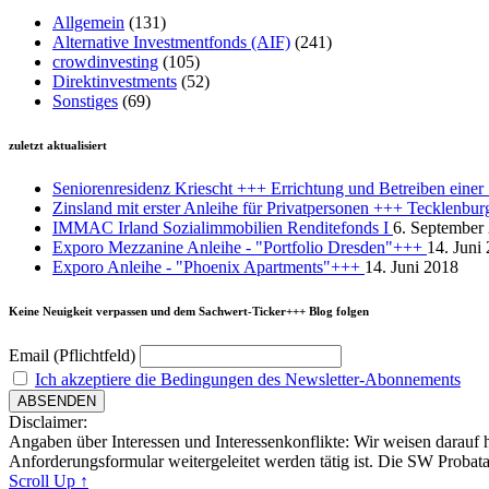
Allgemein
(131)
Alternative Investmentfonds (AIF)
(241)
crowdinvesting
(105)
Direktinvestments
(52)
Sonstiges
(69)
zuletzt aktualisiert
Seniorenresidenz Kriescht +++ Errichtung und Betreiben eine
Zinsland mit erster Anleihe für Privatpersonen +++ Tecklenbu
IMMAC Irland Sozialimmobilien Renditefonds I
6. September
Exporo Mezzanine Anleihe - "Portfolio Dresden"+++
14. Juni
Exporo Anleihe - "Phoenix Apartments"+++
14. Juni 2018
Keine Neuigkeit verpassen und dem Sachwert-Ticker+++ Blog folgen
Email (Pflichtfeld)
Ich akzeptiere die Bedingungen des Newsletter-Abonnements
Disclaimer:
Angaben über Interessen und Interessenkonflikte: Wir weisen darauf 
Anforderungsformular weitergeleitet werden tätig ist. Die SW Probat
Scroll Up ↑