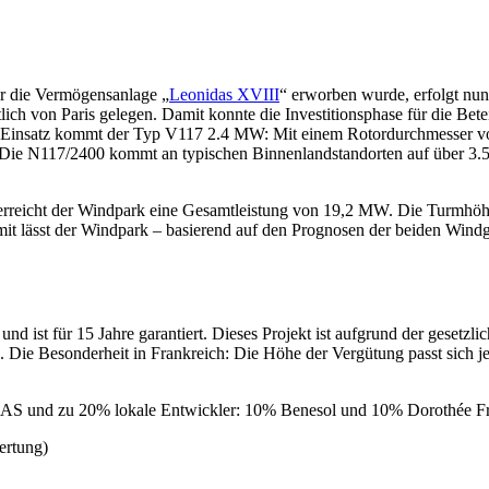
r die Vermögensanlage „
Leonidas XVIII
“ erworben wurde, erfolgt nun
ch von Paris gelegen. Damit konnte die Investitionsphase für die Bete
m Einsatz kommt der Typ V117 2.4 MW: Mit einem Rotordurchmesser vo
. Die N117/2400 kommt an typischen Binnenlandstandorten auf über 3.50
on erreicht der Windpark eine Gesamtleistung von 19,2 MW. Die Turmh
mit lässt der Windpark – basierend auf den Prognosen der beiden Wi
und ist für 15 Jahre garantiert. Dieses Projekt ist aufgrund der gesetzl
en. Die Besonderheit in Frankreich: Die Höhe der Vergütung passt sich 
 SAS und zu 20% lokale Entwickler: 10% Benesol und 10% Dorothée Fri
ertung)