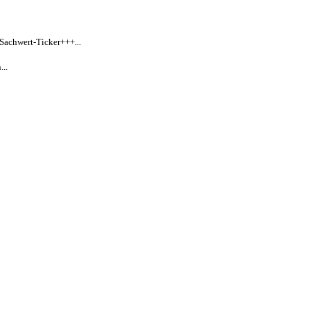
 Sachwert-Ticker+++...
..