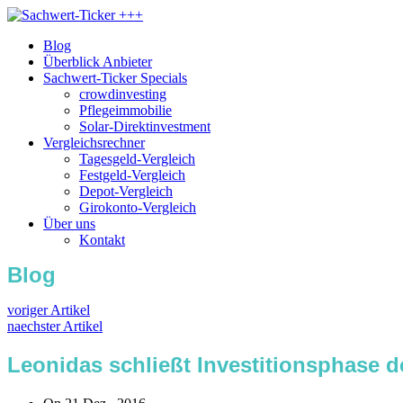
Blog
Überblick Anbieter
Sachwert-Ticker Specials
crowdinvesting
Pflegeimmobilie
Solar-Direktinvestment
Vergleichsrechner
Tagesgeld-Vergleich
Festgeld-Vergleich
Depot-Vergleich
Girokonto-Vergleich
Über uns
Kontakt
Blog
voriger Artikel
naechster Artikel
Leonidas schließt Investitionsphase d