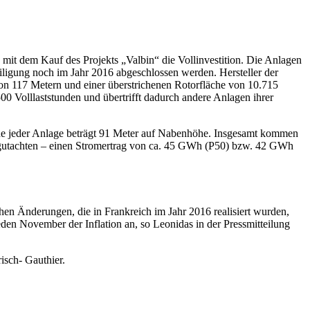
 mit dem Kauf des Projekts „Valbin“ die Vollinvestition. Die Anlagen
iligung noch im Jahr 2016 abgeschlossen werden. Hersteller der
n 117 Metern und einer überstrichenen Rotorfläche von 10.715
0 Volllaststunden und übertrifft dadurch andere Anlagen ihrer
öhe jeder Anlage beträgt 91 Meter auf Nabenhöhe. Insgesamt kommen
ndgutachten – einen Stromertrag von ca. 45 GWh (P50) bzw. 42 GWh
ichen Änderungen, die in Frankreich im Jahr 2016 realisiert wurden,
jeden November der Inflation an, so Leonidas in der Pressmitteilung
sch- Gauthier.