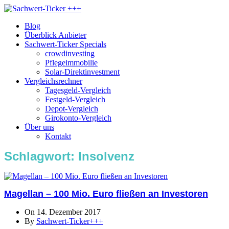
Blog
Überblick Anbieter
Sachwert-Ticker Specials
crowdinvesting
Pflegeimmobilie
Solar-Direktinvestment
Vergleichsrechner
Tagesgeld-Vergleich
Festgeld-Vergleich
Depot-Vergleich
Girokonto-Vergleich
Über uns
Kontakt
Schlagwort:
Insolvenz
Magellan – 100 Mio. Euro fließen an Investoren
On 14. Dezember 2017
By
Sachwert-Ticker+++