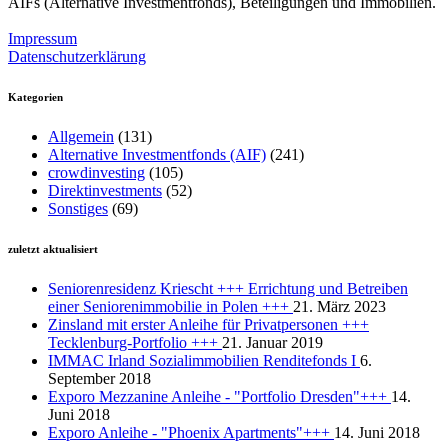
AIFs (Alternative Investmentfonds), Beteiligungen und Immobilien.
Impressum
Datenschutzerklärung
Kategorien
Allgemein
(131)
Alternative Investmentfonds (AIF)
(241)
crowdinvesting
(105)
Direktinvestments
(52)
Sonstiges
(69)
zuletzt aktualisiert
Seniorenresidenz Kriescht +++ Errichtung und Betreiben
einer Seniorenimmobilie in Polen +++
21. März 2023
Zinsland mit erster Anleihe für Privatpersonen +++
Tecklenburg-Portfolio +++
21. Januar 2019
IMMAC Irland Sozialimmobilien Renditefonds I
6.
September 2018
Exporo Mezzanine Anleihe - "Portfolio Dresden"+++
14.
Juni 2018
Exporo Anleihe - "Phoenix Apartments"+++
14. Juni 2018