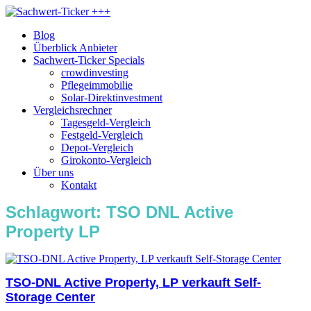
Blog
Überblick Anbieter
Sachwert-Ticker Specials
crowdinvesting
Pflegeimmobilie
Solar-Direktinvestment
Vergleichsrechner
Tagesgeld-Vergleich
Festgeld-Vergleich
Depot-Vergleich
Girokonto-Vergleich
Über uns
Kontakt
Schlagwort:
TSO DNL Active
Property LP
TSO-DNL Active Property, LP verkauft Self-
Storage Center