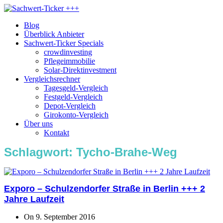
Blog
Überblick Anbieter
Sachwert-Ticker Specials
crowdinvesting
Pflegeimmobilie
Solar-Direktinvestment
Vergleichsrechner
Tagesgeld-Vergleich
Festgeld-Vergleich
Depot-Vergleich
Girokonto-Vergleich
Über uns
Kontakt
Schlagwort:
Tycho-Brahe-Weg
Exporo – Schulzendorfer Straße in Berlin +++ 2
Jahre Laufzeit
On 9. September 2016