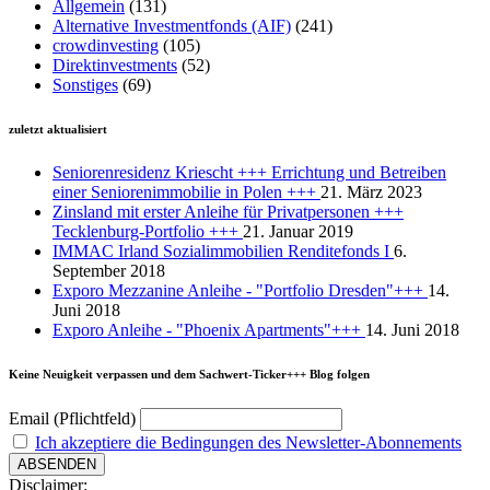
Allgemein
(131)
Alternative Investmentfonds (AIF)
(241)
crowdinvesting
(105)
Direktinvestments
(52)
Sonstiges
(69)
zuletzt aktualisiert
Seniorenresidenz Kriescht +++ Errichtung und Betreiben
einer Seniorenimmobilie in Polen +++
21. März 2023
Zinsland mit erster Anleihe für Privatpersonen +++
Tecklenburg-Portfolio +++
21. Januar 2019
IMMAC Irland Sozialimmobilien Renditefonds I
6.
September 2018
Exporo Mezzanine Anleihe - "Portfolio Dresden"+++
14.
Juni 2018
Exporo Anleihe - "Phoenix Apartments"+++
14. Juni 2018
Keine Neuigkeit verpassen und dem Sachwert-Ticker+++ Blog folgen
Email (Pflichtfeld)
Ich akzeptiere die Bedingungen des Newsletter-Abonnements
Disclaimer: